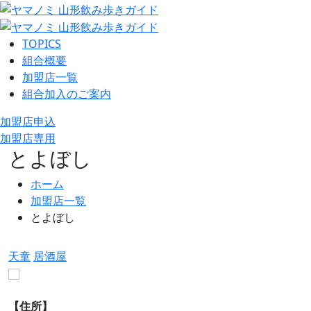
TOPICS
組合概要
加盟店一覧
組合加入のご案内
加盟店申込
加盟店専用
とよぼし
ホーム
加盟店一覧
とよぼし
天童
居酒屋
【住所】